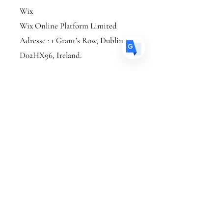
ES
Spanish
· Español
Wix
​Wix Online Platform Limited
Adresse : 1 Grant’s Row, Dublin 2
D02HX96, Ireland.
Otaku Patterns
otakupatterns@outlook.com