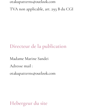
otakupatterns@outlook.com
TVA non applicable, art. 293 B du CGI
Directeur de la publication
Madame Marine Sandei
Adresse mail :
Translate
otakupatterns@outlook.com
US
English
FR
French
· Français
Hebergeur du site
DE
German
· Deutsch