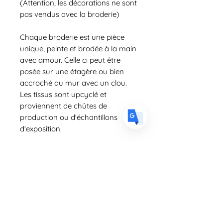
(Attention, les décorations ne sont
pas vendus avec la broderie)
US
English
Chaque broderie est une pièce
FR
French
· Français
unique, peinte et brodée à la main
DE
German
· Deutsch
avec amour. Celle ci peut être
posée sur une étagère ou bien
ES
Spanish
· Español
accroché au mur avec un clou.
Les tissus sont upcyclé et
proviennent de chûtes de
production ou d'échantillons
d'exposition.
DÉTAILS D'ARTICLE
Taille :
POLITIQUE D'ÉCHANGE ET DE
REMBOURSEMENT
Si l'article ne vous conviens pas, vous