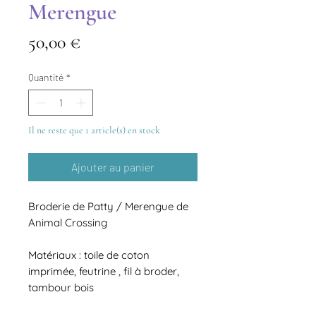
Merengue
Prix
50,00 €
Quantité
*
Il ne reste que 1 article(s) en stock
Ajouter au panier
Broderie de Patty / Merengue de
Animal Crossing
Matériaux : toile de coton
imprimée, feutrine , fil à broder,
tambour bois
Translate