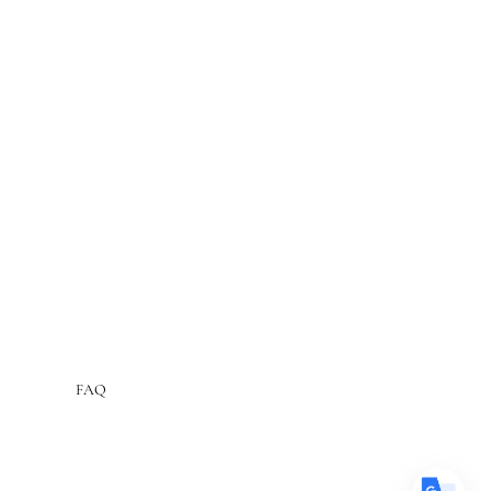
ées
ici
.
Translate
US
English
FR
French
· Français
DE
German
· Deutsch
FAQ
ES
Spanish
· Español