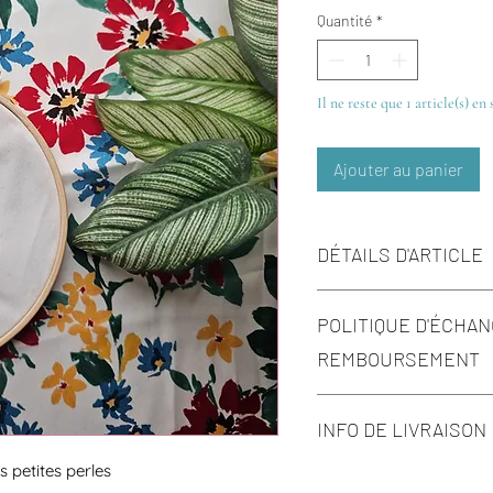
Quantité
*
Il ne reste que 1 article(s) en
Ajouter au panier
DÉTAILS D'ARTICLE
Taille :
POLITIQUE D'ÉCHAN
REMBOURSEMENT
Si l'article ne vous convie
INFO DE LIVRAISON
(14) jours à compter de la d
Vous aurez le choix entre
 petites perles
Attention, les frais d'expéd
Envoi protégé sous envelopp