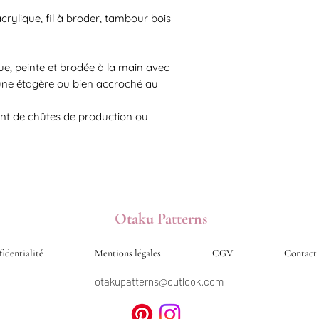
Infos complètes et détaill
acrylique, fil à broder, tambour bois
e, peinte et brodée à la main avec
 une étagère ou bien accroché au
ent de chûtes de production ou
Otaku Patterns
fidentialité
Mentions légales
CGV
Contact
otakupatterns@outlook.com