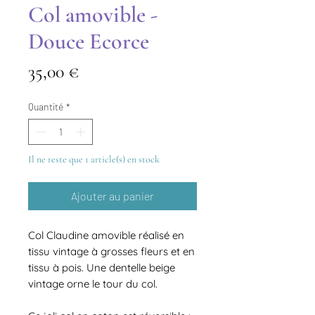
Col amovible -
Douce Ecorce
Prix
35,00 €
Quantité
*
Il ne reste que 1 article(s) en stock
Ajouter au panier
Col Claudine amovible réalisé en
tissu vintage à grosses fleurs et en
tissu à pois. Une dentelle beige
vintage orne le tour du col.
Translate