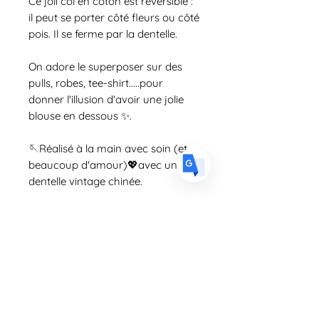
Ce joli col en coton est réversible :
il peut se porter côté fleurs ou côté
US
English
pois. Il se ferme par la dentelle.
FR
French
· Français
On adore le superposer sur des
DE
German
· Deutsch
pulls, robes, tee-shirt.....pour
donner l'illusion d'avoir une jolie
ES
Spanish
· Español
blouse en dessous ✨.
🪡Réalisé à la main avec soin (et
beaucoup d'amour)💖avec une
dentelle vintage chinée.
Taille
Taille unique
Conseils d'entretien
Lavable en machine. à 30°C. Ne pas
Politique d'échange et de