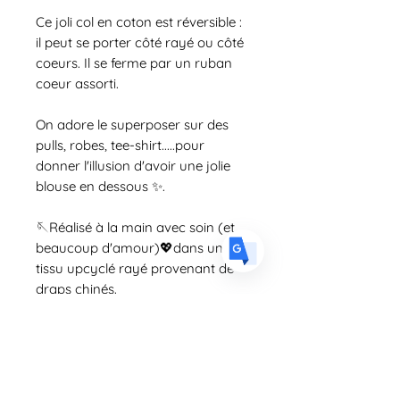
Translate
Ce joli col en coton est réversible :
il peut se porter côté rayé ou côté
coeurs. Il se ferme par un ruban
coeur assorti.
US
English
FR
French
· Français
On adore le superposer sur des
DE
pulls, robes, tee-shirt.....pour
German
· Deutsch
donner l'illusion d'avoir une jolie
ES
Spanish
· Español
blouse en dessous ✨.
🪡Réalisé à la main avec soin (et
beaucoup d'amour)💖dans un
tissu upcyclé rayé provenant de
draps chinés.
Taille
Taille unique